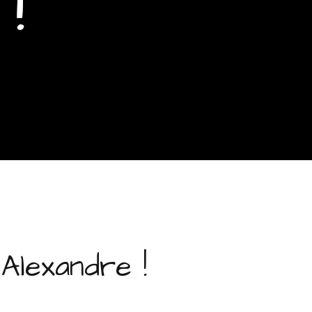
!
’Alexandre !