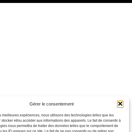
r Google
iCalendar
Gérer le consentement
les meilleures expériences, nous utilisons des technologies telles que les
 stocker et/ou accéder aux informations des appareils. Le fait de consentir à
gies nous permettra de traiter des données telles que le comportement de
 les ID uniques sur ce site. Le fait de ne pas consentir ou de retirer son