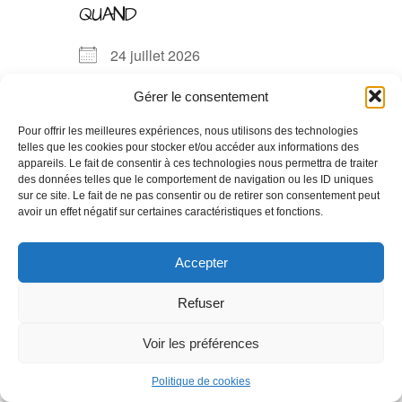
QUAND
24 juillet 2026
0h00
Gérer le consentement
Pour offrir les meilleures expériences, nous utilisons des technologies
AJOUTER AU CALENDRIER
telles que les cookies pour stocker et/ou accéder aux informations des
appareils. Le fait de consentir à ces technologies nous permettra de traiter
Télécharger ICS
Calendrie
des données telles que le comportement de navigation ou les ID uniques
sur ce site. Le fait de ne pas consentir ou de retirer son consentement peut
avoir un effet négatif sur certaines caractéristiques et fonctions.
Accepter
© 2026 Alexandre JOUS - Un site by
LC Digital
Mentions Légales
|
Politique de Confidentialité
|
Politique
Refuser
de Cookies
Voir les préférences
Politique de cookies