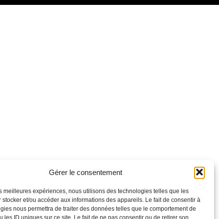
r Google
iCalendar
Gérer le consentement
les meilleures expériences, nous utilisons des technologies telles que les
 stocker et/ou accéder aux informations des appareils. Le fait de consentir à
gies nous permettra de traiter des données telles que le comportement de
 les ID uniques sur ce site. Le fait de ne pas consentir ou de retirer son